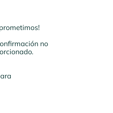
 prometimos!
 confirmación no
porcionado.
para